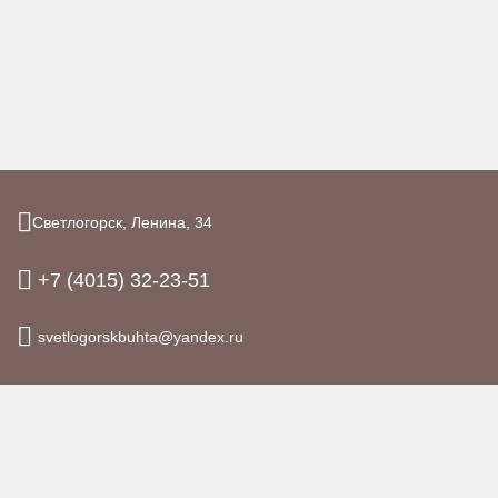
Светлогорск,
Ленина,
34
+7 (4015) 32-23-51
svetlogorskbuhta@yandex.ru
© 2026.
Гостиница «Золотая Бухта», Светлогорск
Официальный сайт
Правовая информация
Политика обработки персональных данных